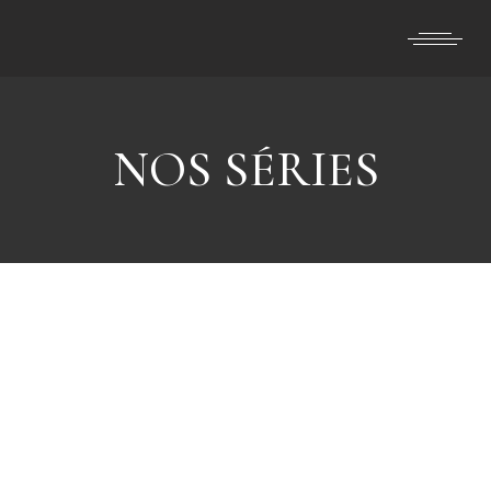
Skip
to
the
content
NOS SÉRIES